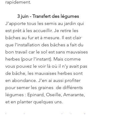
rapidement.
3 juin - Transfert des légumes
J'apporte tous les semis au jardin qui 
est prêt à les accueillir. Je retire les 
bâches au fur et à mesure. Il est clair 
que l'installation des bâches a fait du 
bon travail car le sol est sans mauvaises 
herbes (pour l'instant). Mais comme 
vous pouvez le voir là où il n'y avait pas 
de bâche, les mauvaises herbes sont 
en abondance. J'en ai aussi profiter 
pour semer les graines  de différents 
légumes : Epinard, Oseille, Amarante, 
et en planter quelques uns.
https://video.wixstatic.com/video/3b052a_f5c
f8211bda142d0965483e4901c1588/1080p/mp4
/file.mp4