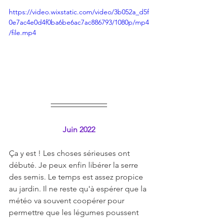
https://video.wixstatic.com/video/3b052a_d5f
0e7ac4e0d4f0ba6be6ac7ac886793/1080p/mp4
/file.mp4
Juin 2022
Ça y est ! Les choses sérieuses ont 
débuté. Je peux enfin libérer la serre 
des semis. Le temps est assez propice 
au jardin. Il ne reste qu'à espérer que la 
météo va souvent coopérer pour 
permettre que les légumes poussent 