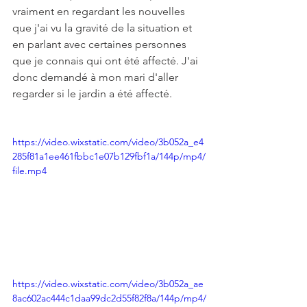
vraiment en regardant les nouvelles 
que j'ai vu la gravité de la situation et 
en parlant avec certaines personnes 
que je connais qui ont été affecté. J'ai 
donc demandé à mon mari d'aller 
regarder si le jardin a été affecté. 
https://video.wixstatic.com/video/3b052a_e4
285f81a1ee461fbbc1e07b129fbf1a/144p/mp4/
file.mp4
https://video.wixstatic.com/video/3b052a_ae
8ac602ac444c1daa99dc2d55f82f8a/144p/mp4/