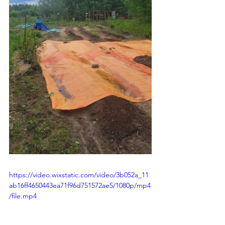
https://video.wixstatic.com/video/3b052a_11
ab16ff4650443ea71f96d751572ae5/1080p/mp4
/file.mp4