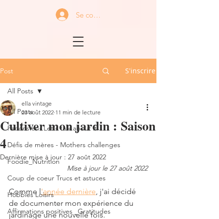
Se connecter
S'inscrire
Post
All Posts
ella vintage
All Posts
23 août 2022
11 min de lecture
Cultiver mon jardin : Saison
Parlons en- Let's talk about it
4
Défis de mères - Mothers challenges
Dernière mise à jour :
27 août 2022
Foodie_Nutrition
Mise à jour le 27 août 2022
Coup de coeur Trucs et astuces
Comme l
'année dernière
, j'ai décidé 
Hobbies Loisirs
de documenter mon expérience du 
Affirmations positives _Gratitudes
jardinage une nouvelle fois.