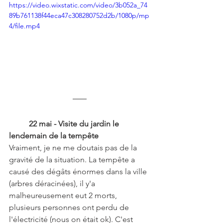
https://video.wixstatic.com/video/3b052a_74
89b761138f44eca47c308280752d2b/1080p/mp
4/file.mp4
22 mai - Visite du jardin le 
lendemain de la tempête 
Vraiment, je ne me doutais pas de la 
gravité de la situation. La tempête a 
causé des dégâts énormes dans la ville 
(arbres déracinées), il y'a 
malheureusement eut 2 morts, 
plusieurs personnes ont perdu de 
l'électricité (nous on était ok). C'est 