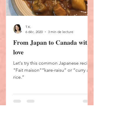
T.K.
6 déc. 2020
3 min de lecture
From Japan to Canada with
love
Let's try this common Japanese recipe
"Fait maison"“kare-raisu” or “curry and
rice.”